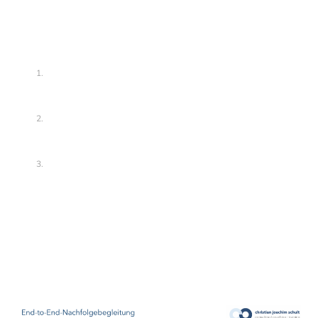
mehr als M&A-Logik
Aus meiner Sicht greift eine rein transaktionsorientierte Betrachtung zu
kurz. Erfolgreiche Unternehmensnachfolge verbindet drei Ebenen:
Die strategisch-ökonomische Ebene
Geschäftsmodell, Marktpositionierung, Finanzierung,
Zukunftsfähigkeit.
Die organisationale Ebene
Führung, Entscheidungsstrukturen, zweite Führungsebene, interne
Kommunikation.
Die persönliche Ebene
Rollenwechsel, Identität, Loslassen, Ankommen, Vertrauen.
Erst wenn diese Ebenen zusammengedacht und bewusst gestaltet
werden, entsteht echte Kontinuität – und die Chance, Nachfolge nicht nur
als Bewahrung, sondern als Entwicklung zu begreifen.